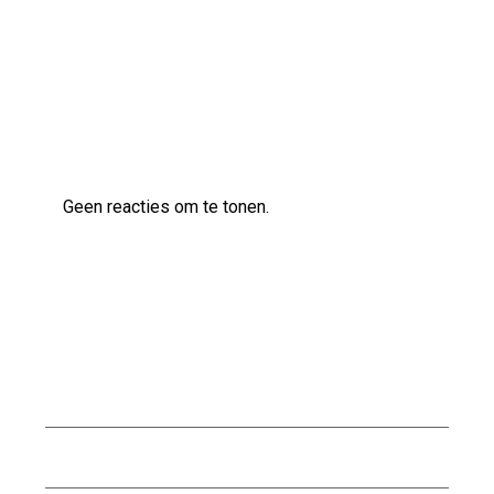
AS83 semi-akoestische gitaar
Laatste reacties
Geen reacties om te tonen.
Archief
augustus 2026
juli 2026