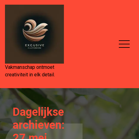
Spring
naar
de
inhoud
Vakmanschap ontmoet
creativiteit in elk detail.
Dagelijkse
archieven:
27 mei