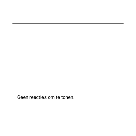
Ontdek de Voordelen van Waterbestendig
Stucwerk voor Jouw Badkamer
Ontdek de veelzijdige klanken van de Ibanez
AS83 semi-akoestische gitaar
Laatste reacties
Geen reacties om te tonen.
Archief