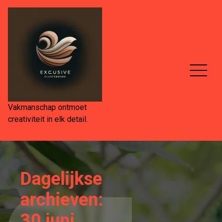
Spring
naar
de
inhoud
Vakmanschap ontmoet
creativiteit in elk detail.
Dagelijkse
archieven:
30 juni