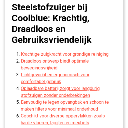
Steelstofzuiger bij
Coolblue: Krachtig,
Draadloos en
Gebruiksvriendelijk
Krachtige zuigkracht voor grondige reiniging
Draadloos ontwerp biedt optimale
bewegingsvrijheid
Lichtgewicht en ergonomisch voor
comfortabel gebruik
Oplaadbare batterij zorgt voor langdurig
stofzuigen zonder onderbrekingen
Eenvoudig te legen opvangbak en schoon te
maken filters voor minimaal onderhoud
Geschikt voor diverse oppervlakken zoals
harde vloeren, tapijten en meubels