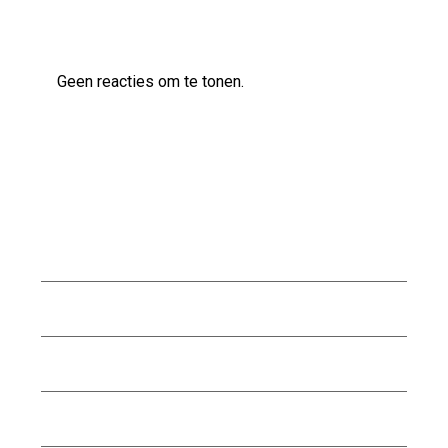
Laatste reacties
Geen reacties om te tonen.
Archief
augustus 2026
juli 2026
juni 2026
mei 2026