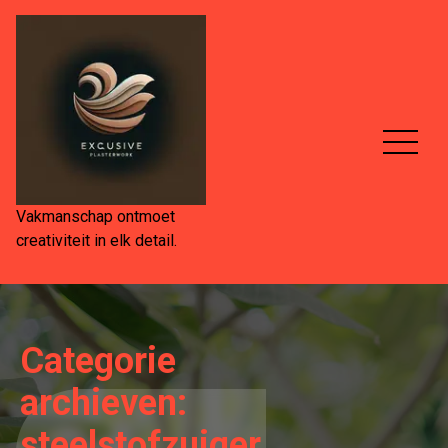
Spring
naar
de
inhoud
Vakmanschap ontmoet
creativiteit in elk detail.
Categorie
archieven:
steelstofzuiger