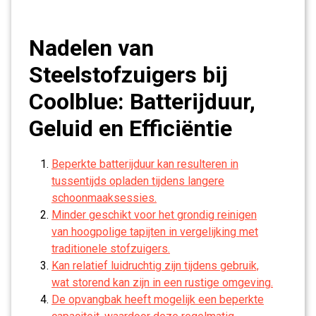
Nadelen van
Steelstofzuigers bij
Coolblue: Batterijduur,
Geluid en Efficiëntie
Beperkte batterijduur kan resulteren in
tussentijds opladen tijdens langere
schoonmaaksessies.
Minder geschikt voor het grondig reinigen
van hoogpolige tapijten in vergelijking met
traditionele stofzuigers.
Kan relatief luidruchtig zijn tijdens gebruik,
wat storend kan zijn in een rustige omgeving.
De opvangbak heeft mogelijk een beperkte