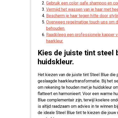
Gebruik een color-safe shampoo en con
Vermijd het wassen van je haar met he
Bescherm je haar tegen hitte door styl
Overweeg regelmatige touch-ups om de 
behouden.
Raadpleeg een professionele kapper vo
haarkleur.
Kies de juiste tint steel 
huidskleur.
Het kiezen van de juiste tint Steel Blue die
geslaagde haarkleurtransformatie. Bij het s
om rekening te houden met je huidskleur om e
flatteert en harmonieert. Voor een warme hu
Blue complementair zijn, terwijl koelere on
is altijd raadzaam om advies in te winnen bi
de ideale Steel Blue tint te kiezen die jouw 