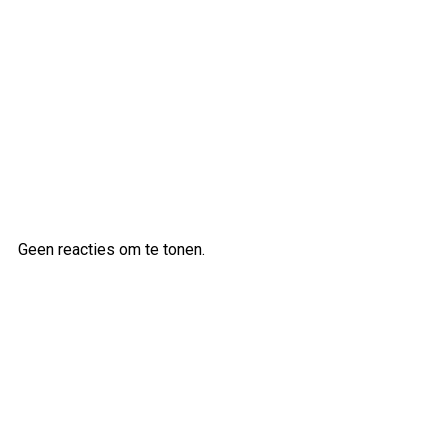
Ontdek de veelzijdige klanken van
de Ibanez AS83 semi-akoestische
gitaar
Laatste reacties
Geen reacties om te tonen.
Archief
augustus 2026