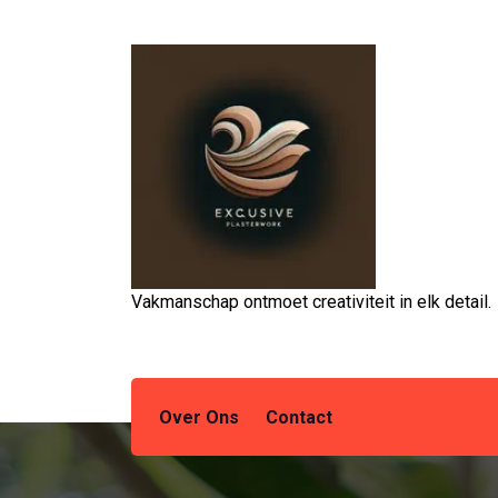
Spring
naar
de
inhoud
Vakmanschap ontmoet creativiteit in elk detail.
Over Ons
Contact