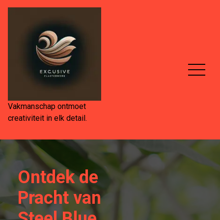
Spring
naar
de
inhoud
Vakmanschap ontmoet
creativiteit in elk detail.
Ontdek de
Pracht van
Steel Blue