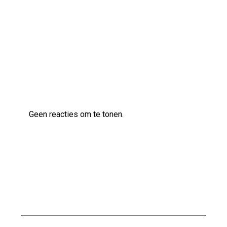
Ontdek de veelzijdige klanken van de Ibanez
AS83 semi-akoestische gitaar
Laatste reacties
Geen reacties om te tonen.
Archief
augustus 2026