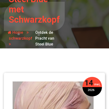
met
Schwarzkopf
Home
Ontdek de
schwarzkopf
Pracht van
Steel Blue
met
Schwarzkopf
14
mei,
2026