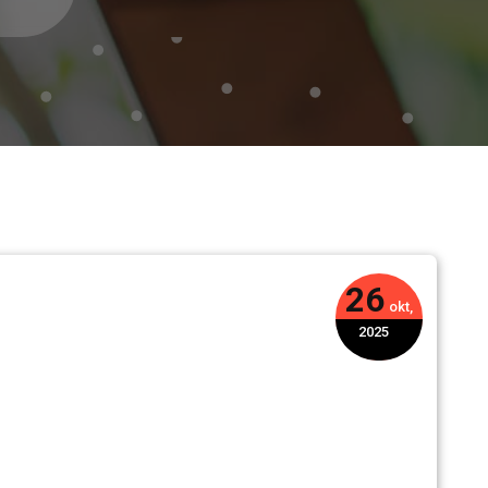
26
okt,
2025