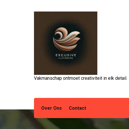
Spring
naar
de
inhoud
Vakmanschap ontmoet creativiteit in elk detail.
Over Ons
Contact