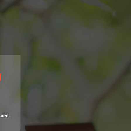
g
ciënt