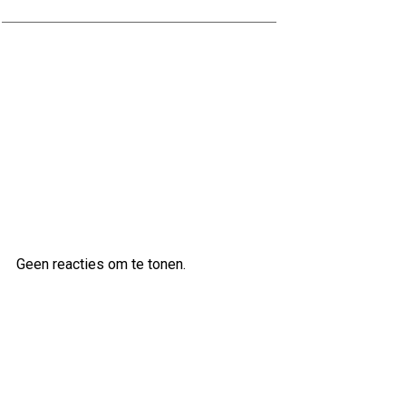
Ontdek de veelzijdige klanken van
de Ibanez AS83 semi-akoestische
gitaar
Laatste reacties
Geen reacties om te tonen.
Archief