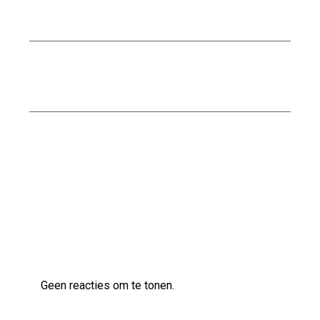
Stucwerk voor Jouw Badkamer
Ontdek de veelzijdige klanken van de Ibanez
AS83 semi-akoestische gitaar
Stijlvolle Bescherming: AGU SEQ Regenjas in
Steel Blue
Laatste reacties
Geen reacties om te tonen.