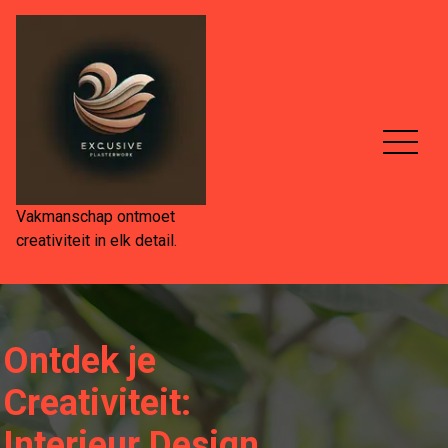
Spring
naar
de
inhoud
Vakmanschap ontmoet
creativiteit in elk detail.
Ontdek je
Creativiteit:
Interieur Design