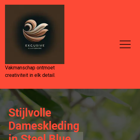
Spring
naar
de
inhoud
Vakmanschap ontmoet
creativiteit in elk detail.
Stijlvolle
Dameskleding
in Steel Blue