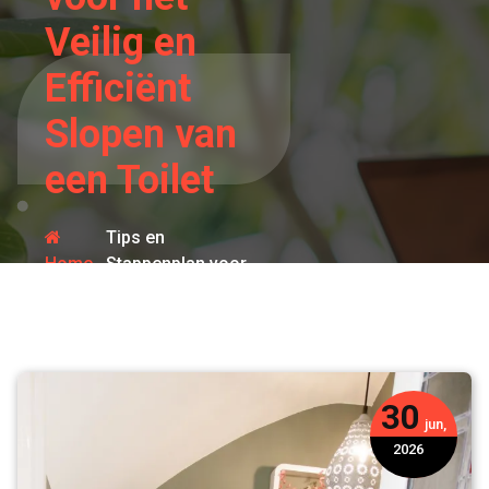
Veilig en
Efficiënt
Slopen van
een Toilet
Tips en
Home
Stappenplan voor
het Veilig en
toilet
Efficiënt Slopen
van een Toilet
30
jun,
2026