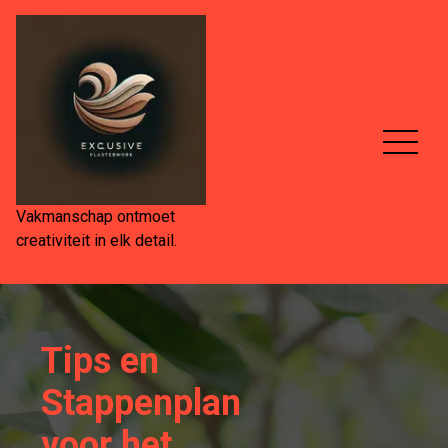
Spring
naar
de
inhoud
Vakmanschap ontmoet
creativiteit in elk detail.
Tips en
Stappenplan
voor het