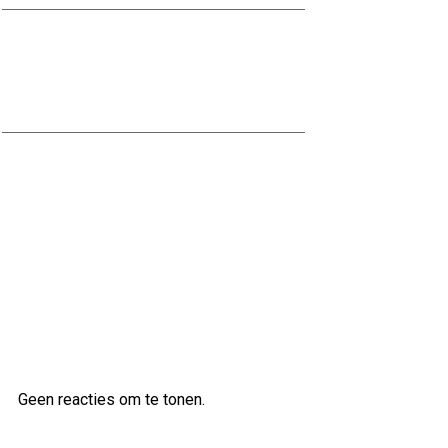
Ontdek de Voordelen van
Waterbestendig Stucwerk voor
Jouw Badkamer
Ontdek de veelzijdige klanken van
de Ibanez AS83 semi-akoestische
gitaar
Laatste reacties
Geen reacties om te tonen.