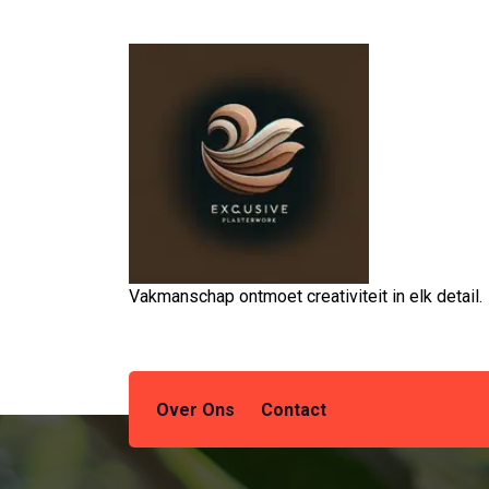
Spring
naar
de
inhoud
Vakmanschap ontmoet creativiteit in elk detail.
Over Ons
Contact