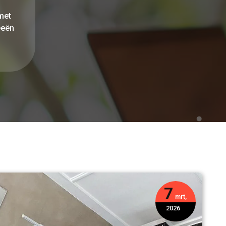
met
eeën
7
mrt,
2026