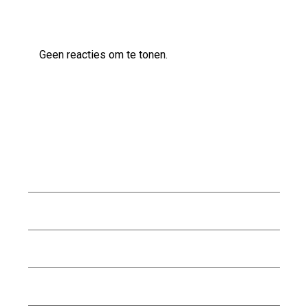
Laatste reacties
Geen reacties om te tonen.
Archief
augustus 2026
juli 2026
juni 2026
mei 2026