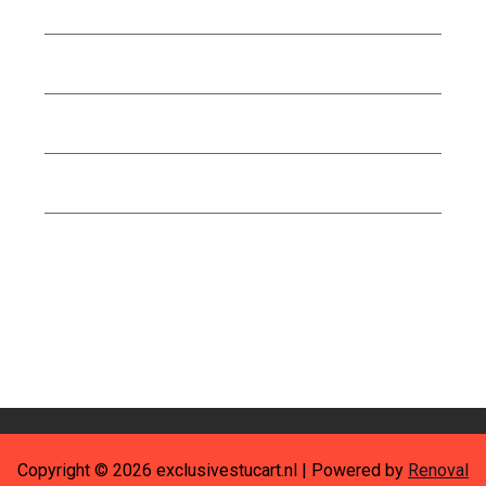
Uncategorized
verf
wandtegels
woning
woonkamer
Copyright © 2026 exclusivestucart.nl | Powered by
Renoval