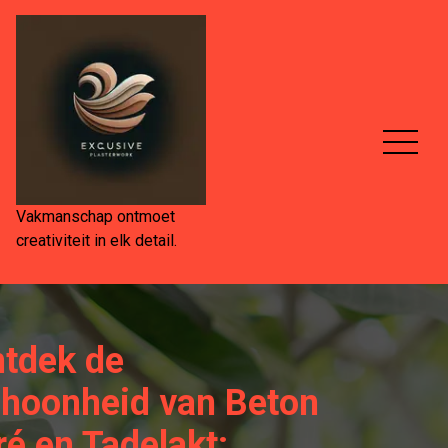
Spring
naar
de
inhoud
Vakmanschap ontmoet
creativiteit in elk detail.
tdek de
hoonheid van Beton
ré en Tadelakt: