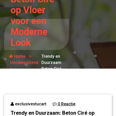
op Vloer
voor een
Moderne
Look
Home
Trendy en
Uncategorized
Duurzaam:
Beton Ciré
op Vloer
voor een
Moderne
Look
exclusivestucart
0 Reactie
Trendy en Duurzaam: Beton Ciré op