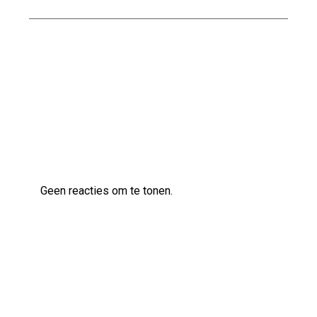
Ontdek de veelzijdige klanken van de Ibanez
AS83 semi-akoestische gitaar
Laatste reacties
Geen reacties om te tonen.
Archief
augustus 2026