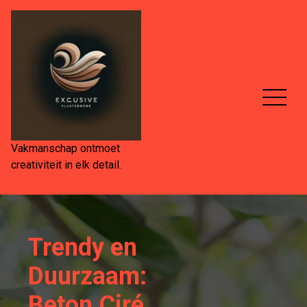
Spring
naar
de
inhoud
Vakmanschap ontmoet
creativiteit in elk detail.
Trendy en
Duurzaam:
Beton Ciré