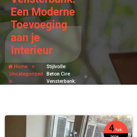
Een Moderne
Toevoeging
aan je
Interieur
Home
Stijlvolle
Uncategorized
Beton Cire
Vensterbank:
Een
Moderne
Toevoeging
aan je
Interieur
4
feb,
2026