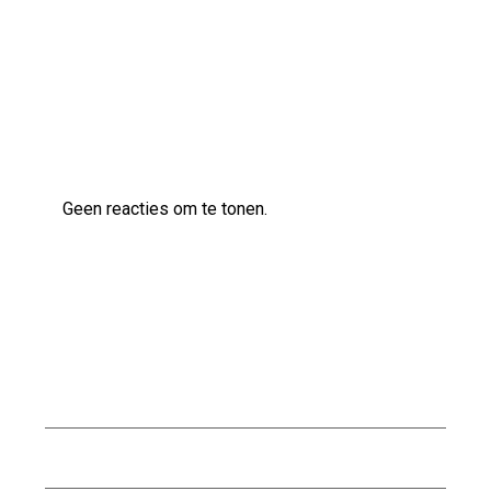
AS83 semi-akoestische gitaar
Laatste reacties
Geen reacties om te tonen.
Archief
augustus 2026
juli 2026