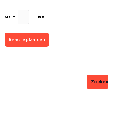
six
−
=
five
Zoeken
Zoeken
Laatste artikelen