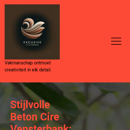
Spring
naar
de
inhoud
Vakmanschap ontmoet
creativiteit in elk detail.
Stijlvolle
Beton Cire
Vensterbank: