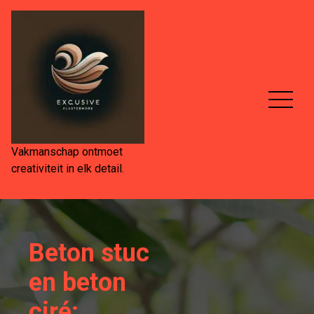
Spring
naar
de
inhoud
Vakmanschap ontmoet
creativiteit in elk detail.
Beton stuc
en beton
ciré: