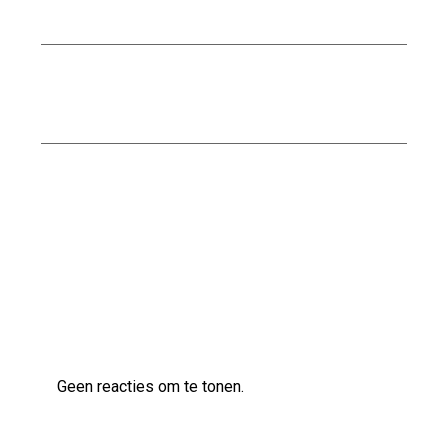
een Moderne Look
Ontdek de Voordelen van Waterbestendig
Stucwerk voor Jouw Badkamer
Ontdek de veelzijdige klanken van de Ibanez
AS83 semi-akoestische gitaar
Laatste reacties
Geen reacties om te tonen.