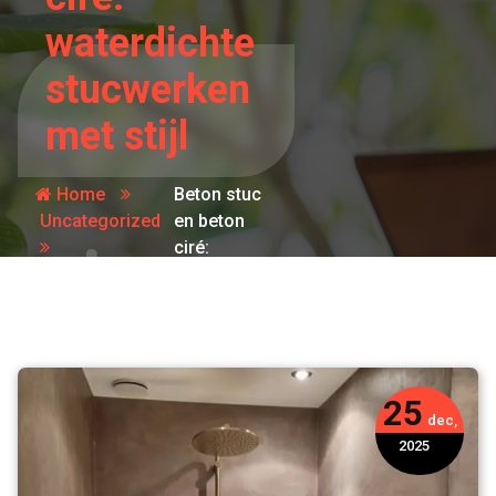
waterdichte
stucwerken
met stijl
Home
Beton stuc
Uncategorized
en beton
ciré:
waterdichte
stucwerken
met stijl
25
dec,
2025