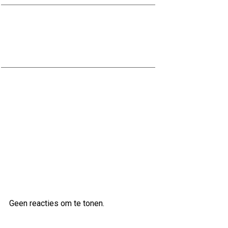
Ontdek de Voordelen van
Waterbestendig Stucwerk voor
Jouw Badkamer
Ontdek de veelzijdige klanken van
de Ibanez AS83 semi-akoestische
gitaar
Laatste reacties
Geen reacties om te tonen.