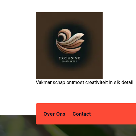
Spring
naar
de
inhoud
Vakmanschap ontmoet creativiteit in elk detail.
Over Ons
Contact