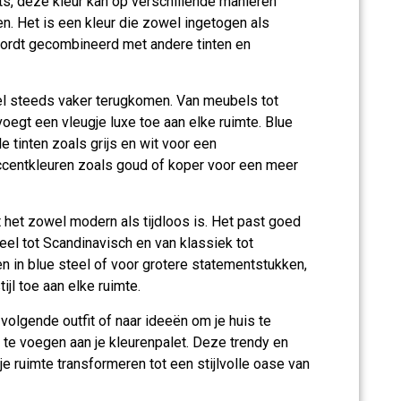
ts, deze kleur kan op verschillende manieren
. Het is een kleur die zowel ingetogen als
 wordt gecombineerd met andere tinten en
eel steeds vaker terugkomen. Van meubels tot
oegt een vleugje luxe toe aan elke ruimte. Blue
 tinten zoals grijs en wit voor een
accentkleuren zoals goud of koper voor een meer
t het zowel modern als tijdloos is. Het past goed
rieel tot Scandinavisch en van klassiek tot
ten in blue steel of voor grotere statementstukken,
ijl toe aan elke ruimte.
 volgende outfit of naar ideeën om je huis te
 te voegen aan je kleurenpalet. Deze trendy en
je ruimte transformeren tot een stijlvolle oase van