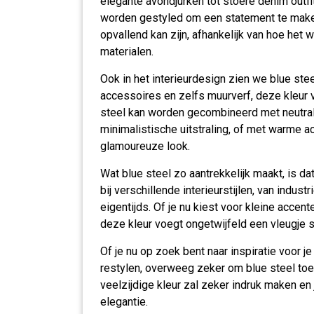
elegante avondjurken tot stoere denim outfi
worden gestyled om een statement te maken
opvallend kan zijn, afhankelijk van hoe het
materialen.
Ook in het interieurdesign zien we blue st
accessoires en zelfs muurverf, deze kleur v
steel kan worden gecombineerd met neutrale
minimalistische uitstraling, of met warme 
glamoureuze look.
Wat blue steel zo aantrekkelijk maakt, is da
bij verschillende interieurstijlen, van indust
eigentijds. Of je nu kiest voor kleine accen
deze kleur voegt ongetwijfeld een vleugje st
Of je nu op zoek bent naar inspiratie voor je
restylen, overweeg zeker om blue steel toe
veelzijdige kleur zal zeker indruk maken en 
elegantie.