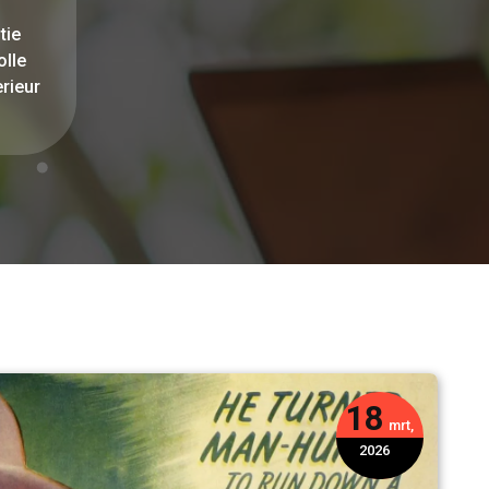
tie
olle
rieur
18
mrt,
2026