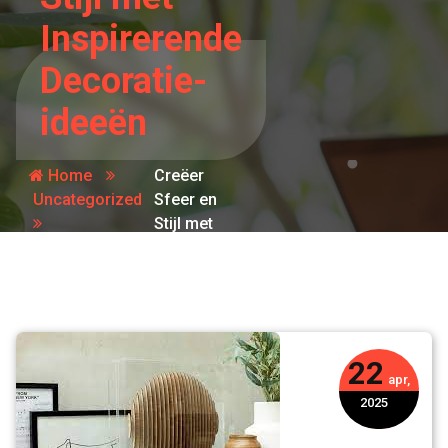
Inspirerende
Decoratie-
ideeën
Home
Creëer
Uncategorized
Sfeer en
Stijl met
Inspirerende
Decoratie-
ideeën
22
apr,
2025