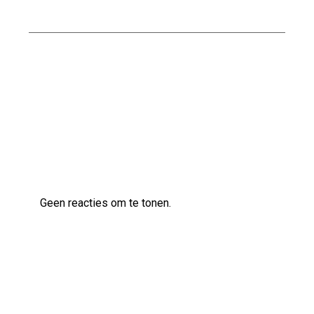
Stucwerk voor Jouw Badkamer
Ontdek de veelzijdige klanken van de Ibanez
AS83 semi-akoestische gitaar
Laatste reacties
Geen reacties om te tonen.
Archief