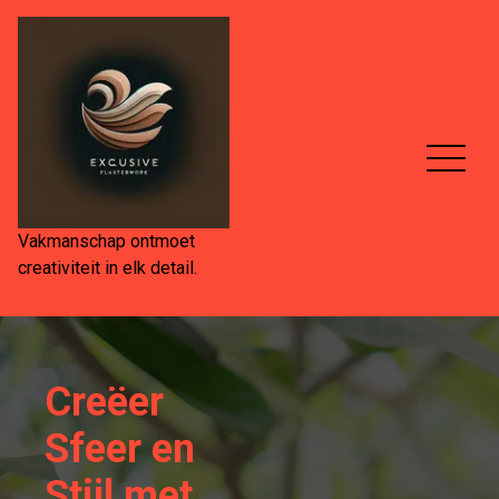
Spring
naar
de
inhoud
Vakmanschap ontmoet
creativiteit in elk detail.
Creëer
Sfeer en
Stijl met