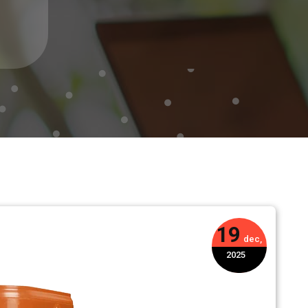
19
dec,
2025