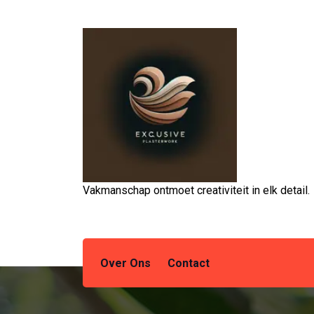
Spring
naar
de
inhoud
Vakmanschap ontmoet creativiteit in elk detail.
Over Ons
Contact