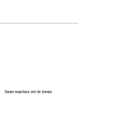
Ontdek de Voordelen van
Waterbestendig Stucwerk voor
Jouw Badkamer
Ontdek de veelzijdige klanken van
de Ibanez AS83 semi-akoestische
gitaar
Laatste reacties
Geen reacties om te tonen.