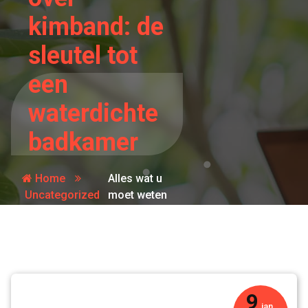
kimband: de
sleutel tot
een
waterdichte
badkamer
Home
Alles wat u
Uncategorized
moet weten
over
kimband:
de sleutel
tot een
waterdichte
badkamer
9
jan,