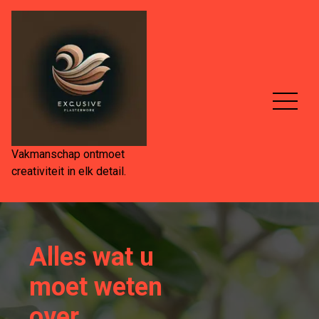
Spring
naar
de
inhoud
Vakmanschap ontmoet
creativiteit in elk detail.
Alles wat u
moet weten
over