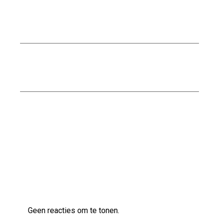
Ontdek de Voordelen van Waterbestendig
Stucwerk voor Jouw Badkamer
Ontdek de veelzijdige klanken van de Ibanez
AS83 semi-akoestische gitaar
Stijlvolle Bescherming: AGU SEQ Regenjas in
Steel Blue
Laatste reacties
Geen reacties om te tonen.