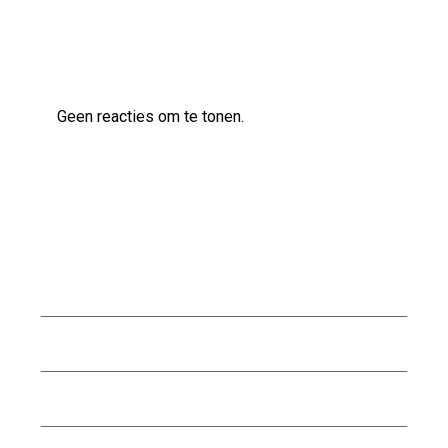
Laatste reacties
Geen reacties om te tonen.
Archief
augustus 2026
juli 2026
juni 2026