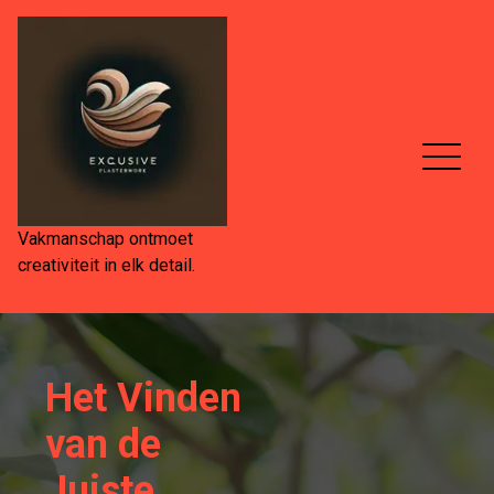
Spring
naar
de
inhoud
Vakmanschap ontmoet
creativiteit in elk detail.
Het Vinden
van de
Juiste