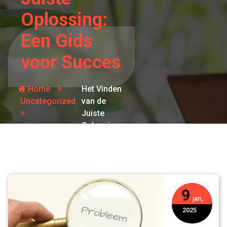
Oplossing:
Een Gids
voor Succes
Home
Het Vinden
Uncategorized
van de
Juiste
Oplossing:
Een Gids
voor
Succes
9
jan,
2025