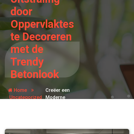
door
Oppervlaktes
te Decoreren
met de
Trendy
Betonlook
Home
Creëer een
Uncategorized
Moderne
Uitstraling
door
Oppervlaktes
te Decoreren
met de