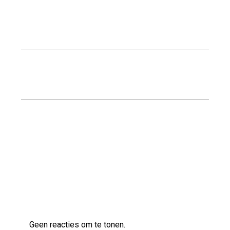
Ontdek de Stijlvolle Gietvloer Beton Ciré voor
een Moderne Look
Ontdek de Voordelen van Waterbestendig
Stucwerk voor Jouw Badkamer
Ontdek de veelzijdige klanken van de Ibanez
AS83 semi-akoestische gitaar
Laatste reacties
Geen reacties om te tonen.