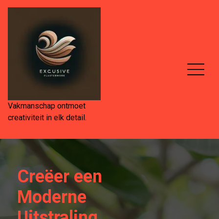
Spring
naar
de
inhoud
Vakmanschap ontmoet
creativiteit in elk detail.
Creëer een
Moderne
Uitstraling