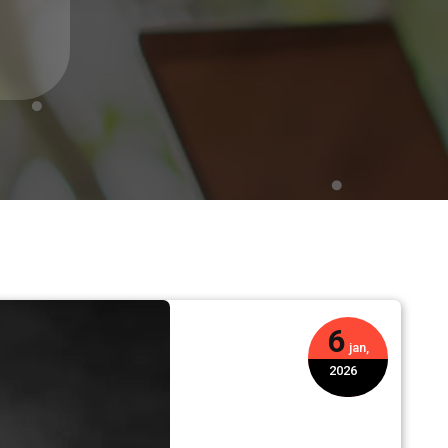
6
jan,
2026