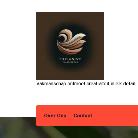
Spring
naar
de
inhoud
Vakmanschap ontmoet creativiteit in elk detail.
Over Ons
Contact