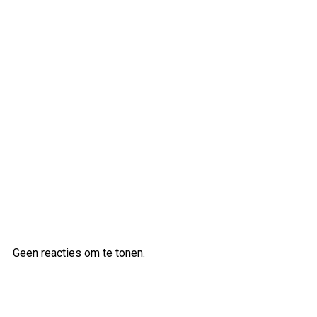
Ontdek de Voordelen van
Waterbestendig Stucwerk voor
Jouw Badkamer
Ontdek de veelzijdige klanken van
de Ibanez AS83 semi-akoestische
gitaar
Laatste reacties
Geen reacties om te tonen.