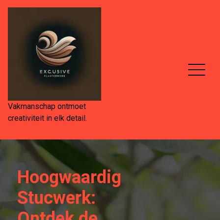
Spring
naar
de
inhoud
Vakmanschap ontmoet
creativiteit in elk detail.
Hoogwaardig
Stucwerk:
Ontdek de