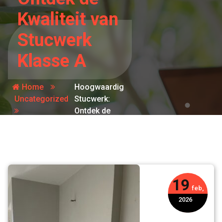
Kwaliteit van
Stucwerk
Klasse A
Home
Hoogwaardig
Uncategorized
Stucwerk:
Ontdek de
Kwaliteit van
Stucwerk
Klasse A
19
feb,
2026