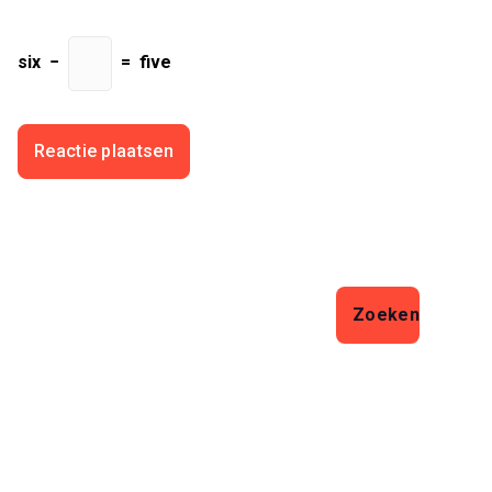
six
−
=
five
Zoeken
Zoeken
Laatste artikelen