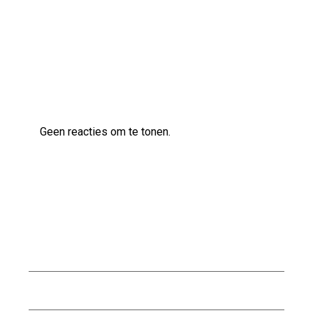
Steel Blue
Laatste reacties
Geen reacties om te tonen.
Archief
augustus 2026
juli 2026