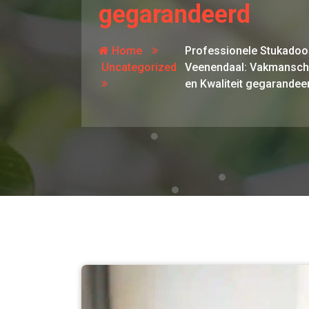
gegarandeerd
Home
Professionele Stukadoor
Uncategorized
Veenendaal: Vakmansc
en Kwaliteit gegarandee