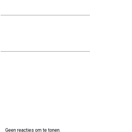
Ciré voor een Moderne Look
Ontdek de Voordelen van
Waterbestendig Stucwerk voor
Jouw Badkamer
Ontdek de veelzijdige klanken van
de Ibanez AS83 semi-akoestische
gitaar
Laatste reacties
Geen reacties om te tonen.