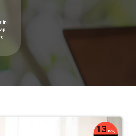
 in
hap
rd
13
nov,