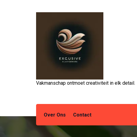
Spring
naar
de
inhoud
Vakmanschap ontmoet creativiteit in elk detail.
Over Ons
Contact