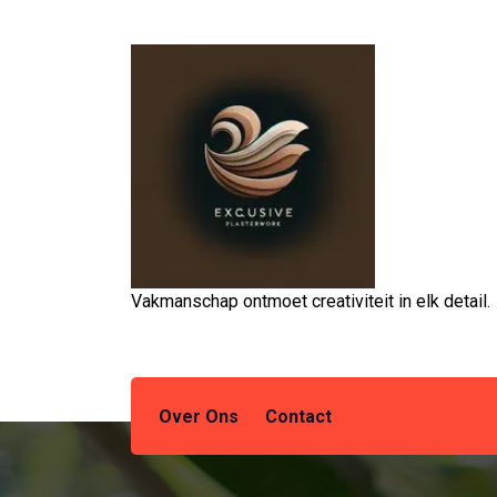
Spring
naar
de
inhoud
Vakmanschap ontmoet creativiteit in elk detail.
Over Ons
Contact