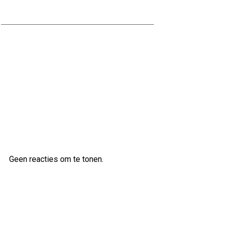
Jouw Badkamer
Ontdek de veelzijdige klanken van
de Ibanez AS83 semi-akoestische
gitaar
Laatste reacties
Geen reacties om te tonen.
Archief