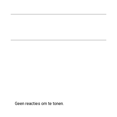
Betrouwbaarheid en Veiligheid
Onderscheid tussen tadelakt en beton ciré:
Wat zijn de verschillen?
De Krachtige 301 SX 710 RX: Een Motorfiets
Die Indruk Maakt
Laatste reacties
Geen reacties om te tonen.