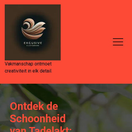
Spring
naar
de
inhoud
Vakmanschap ontmoet
creativiteit in elk detail.
Ontdek de
Schoonheid
van Tadelakt: