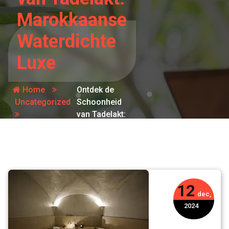
Marokkaanse
Waterdichte
Luxe
Home
Ontdek de
Uncategorized
Schoonheid
van Tadelakt:
Marokkaanse
Waterdichte
Luxe
12
dec,
2024