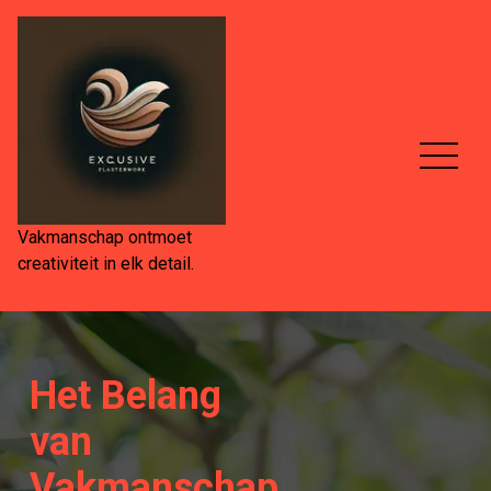
Spring
naar
de
inhoud
Vakmanschap ontmoet
creativiteit in elk detail.
Het Belang
van
Vakmanschap