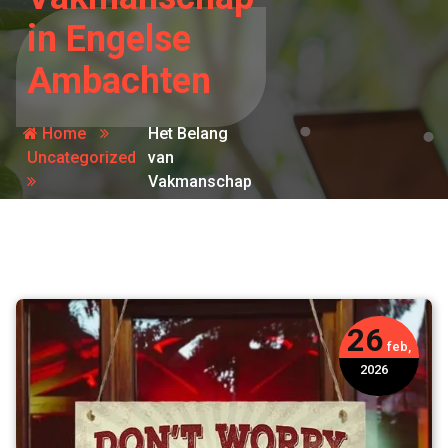
in Engelse
Ambachten
Home
Het Belang
Uncategorized
van
Vakmanschap
in Engelse
Ambachten
26
feb,
2026