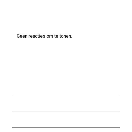
Laatste reacties
Geen reacties om te tonen.
Archief
augustus 2026
juli 2026
juni 2026