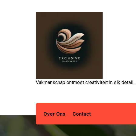
Spring
naar
de
inhoud
Vakmanschap ontmoet creativiteit in elk detail.
Over Ons
Contact