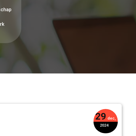
schap
rk
29
dec,
2024