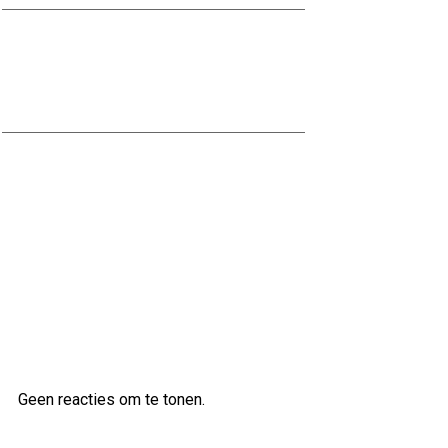
Ontdek de Voordelen van
Waterbestendig Stucwerk voor
Jouw Badkamer
Ontdek de veelzijdige klanken van
de Ibanez AS83 semi-akoestische
gitaar
Laatste reacties
Geen reacties om te tonen.