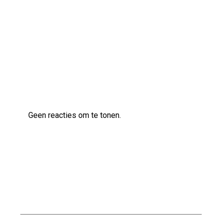
Ontdek de veelzijdige klanken van de Ibanez
AS83 semi-akoestische gitaar
Laatste reacties
Geen reacties om te tonen.
Archief
augustus 2026