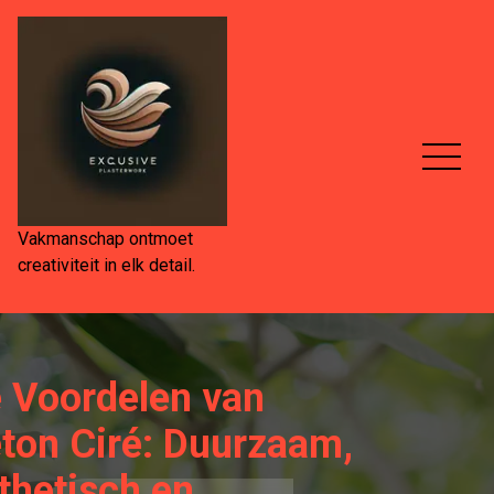
Spring
naar
de
inhoud
Vakmanschap ontmoet
creativiteit in elk detail.
 Voordelen van
ton Ciré: Duurzaam,
thetisch en