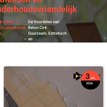
derhoudsvriendelijk
Home
De Voordelen van
Uncategorized
Beton Ciré:
Duurzaam, Esthetisch
en
Onderhoudsvriendelijk
3
jun,
2026