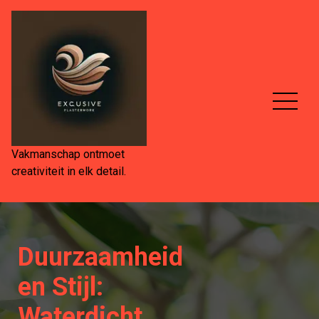
Spring
naar
de
inhoud
Vakmanschap ontmoet
creativiteit in elk detail.
Duurzaamheid
en Stijl:
Waterdicht