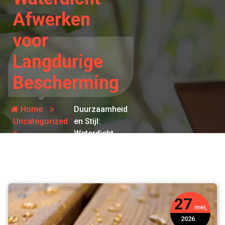
Afwerken
voor
Langdurige
Bescherming
Home
Duurzaamheid
Uncategorized
en Stijl:
Waterdicht
Afwerken
voor
Langdurige
Bescherming
27
mei,
2026