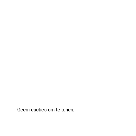
Ontdek de Voordelen van Waterbestendig
Stucwerk voor Jouw Badkamer
Ontdek de veelzijdige klanken van de Ibanez
AS83 semi-akoestische gitaar
Laatste reacties
Geen reacties om te tonen.